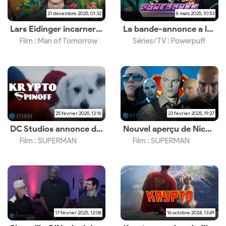
21 décembre 2025, 01:32
8 mars 2025, 10:53
Lars Eidinger incarnera Brainiac
La bande-annonce a leaké et on comprend pourquoi ça a été annulé
Film : Man of Tomorrow
Séries/TV : Powerpuff
25 février 2025, 12:16
23 février 2025, 19:27
DC Studios annonce des courts métrages sur Krypto
Nouvel aperçu de Nicholas Hoult pour le 85ème anniversaire de Lex Luthor
Film : SUPERMAN
Film : SUPERMAN
17 février 2025, 12:08
16 octobre 2024, 13:49