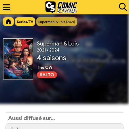
Series/TV
Superman & Lois (2021)
Superman & Lois
2021 • 2024
4
saisons
The CW
SALTO
Aussi diffusé sur…