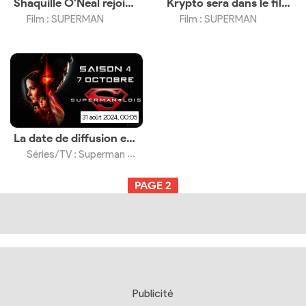
Shaquille O'Neal rejoint la promotion avec David Corenswet et James Gunn
Krypto sera dans le film, James Gunn dévoile une première image
Film : SUPERMAN
Film : SUPERMAN
31 août 2024, 00:05
La date de diffusion est avancée de 10 jours
Séries/TV : Superman & Lois Saison 4
PAGE
2
Publicité