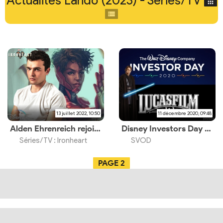
Actualités Lando (2023) - Series/TV
13 juillet 2022, 10:50
11 décembre 2020, 09:48
Alden Ehrenreich rejoint le casting de la série Disney+
Disney Investors Day 2020 - Les annonces Lucasfilm (Star Wars)
Séries/TV : Ironheart
SVOD
PAGE
2