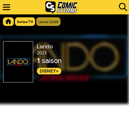
Series/TV
Lando (2023)
Lando
2023
1
saison
DISNEY+