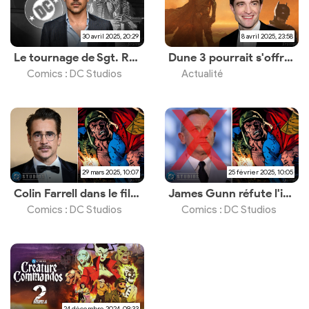
30 avril 2025, 20:29
8 avril 2025, 23:58
Le tournage de Sgt. Rock est repoussé
Dune 3 pourrait s'offrir Robert Pattinson pour un rôle important
Comics : DC Studios
Actualité
29 mars 2025, 10:07
25 février 2025, 10:05
Colin Farrell dans le film Sgt. Rock ?
James Gunn réfute l'implication de Daniel Craig dans le film Sgt. Rock
Comics : DC Studios
Comics : DC Studios
24 décembre 2024, 09:33