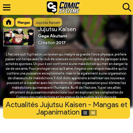
Mangas
Jujutsu Kaisen
Jujutsu Kaisen
Gege Akutami
Création
2017
L'histoire suit Yuji Itadori, un lycéen qui, malgré sa grande force physique, préfère 
passer son temps avec le club de sciences occultes plutôt que de participer à des 
activités sportives. Un jour, il est confronté à une malédiction qui met en danger la 
vie de ses amis. Pour protéger ceux qu'il aime, il ingère une relique maudite qui lui 
confère une puissance exceptionnelle, mais le lie également à une organisation 
de chasseurs de malédictions. Il doit donc apprendre à maîtriser ses nouveaux 
pouvoirs et à travailler avec les membres de cette organisation pour éliminer les 
malédictions qui menacent l'humanité. Au fil de l'histoire, Yuji et ses alliés 
affrontent de puissantes malédictions tout en explorant les complexités de 
l'univers des malédictions et les enjeux de la guerre qui s'y déroule.
Actualités Jujutsu Kaisen - Mangas et
Japanimation