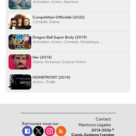
Animation, Action, Aventure
Compétition Officielle
(2022)
Comédie, Drame
Dragon Ball Super Broly
(2019)
Animation, Action, Comédie, Fantastique, Science-Fiction
Her
(2014)
Drame, Romance, Science-Fiction
HOMEFRONT
(2014)
Action, Thriller
Contact
Retrouvez-nous sur :
Mentions Légales
2013-2026 ©
Comic.Systems (version