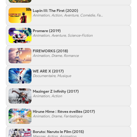
Lupin III: The First
(2020)
Animation, Action, Aventure, Comédie, Famille, Mystère
Promare
(2019)
Animation, Aventure, Science-Fiction
FIREWORKS
(2018)
Animation, Drame, Romance
WE ARE X
(2017)
Documentaire, Musique
Mazinger Z Infinity
(2017)
Animation, Action
Hirune Hime : Rêves éveillés
(2017)
Animation, Drame, Fantastique
Boruto: Naruto le Film
(2015)
Mangas, Action, Animation