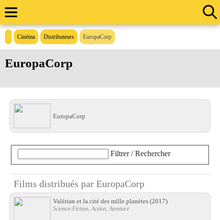
Cinéma
Distributeurs
EuropaCorp
EuropaCorp
EuropaCorp
Filtrer / Rechercher
Films distribués par EuropaCorp
Valérian et la cité des mille planètes
(2017)
Science-Fiction, Action, Aventure