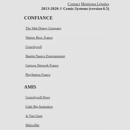
Contact
Mentions Légales
2013-2026 © Comic.Systems (version 6.5)
CONFIANCE
The Walt Disney Company
Warner Bros. France
Crunchyroll
Bandai Namco Entertainment
Cartoon Network France
PlayStation France
Samsung
AMIS
Sony Mobile (Xperia)
Crunchyroll News
Paramount Pictures
Little Big Animation
20th Century Fox
Je Vais Ciner
Universal Pictures International
MidouMir