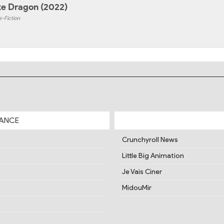
te Dragon
(2022)
e-Fiction
ANCE
Crunchyroll News
Little Big Animation
Je Vais Ciner
MidouMir