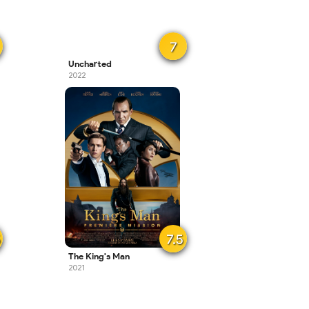
7
Uncharted
2022
5
7.5
The King's Man
2021