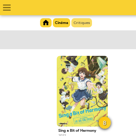
Cinéma
Critiques
8
Sing a Bit of Harmony
2022