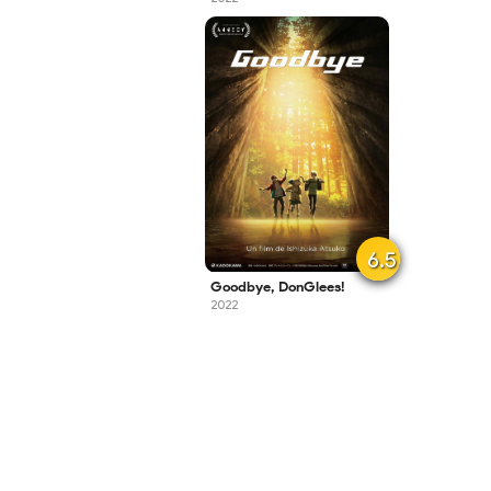
6.5
Goodbye, DonGlees!
2022