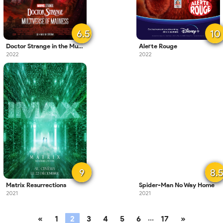
6.5
10
Doctor Strange in the Multiverse of Madness
Alerte Rouge
2022
2022
9
8.
Matrix Resurrections
Spider-Man No Way Home
2021
2021
...
«
1
2
3
4
5
6
17
»