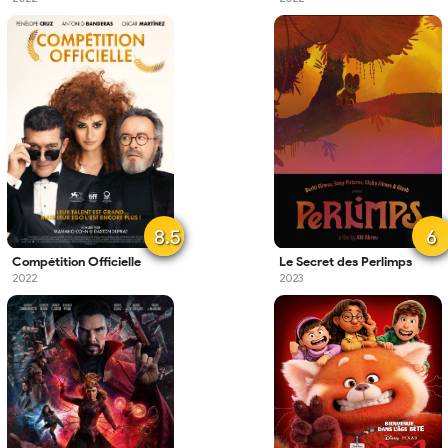
8.5
6
Compétition Officielle
Le Secret des Perlimps
2022
2023