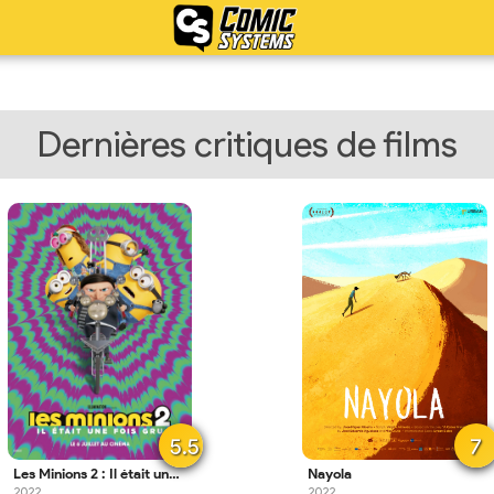
Dernières critiques de films
5.5
7
Les Minions 2 : Il était une fois Gru
Nayola
2022
2022