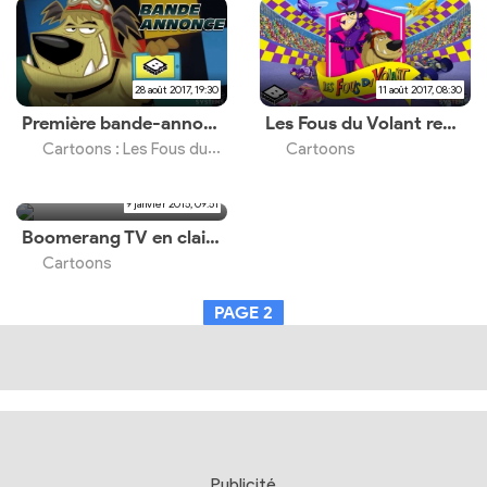
28 août 2017, 19:30
11 août 2017, 08:30
Première bande-annonce américaine à la Fast & Furious
Les Fous du Volant reviennent dans une nouvelle série sur Boomerang
Cartoons : Les Fous du Volant
Cartoons
9 janvier 2015, 09:51
Boomerang TV en clair jusqu'au 1er février sur votre FREEBOX
Cartoons
PAGE
2
Publicité