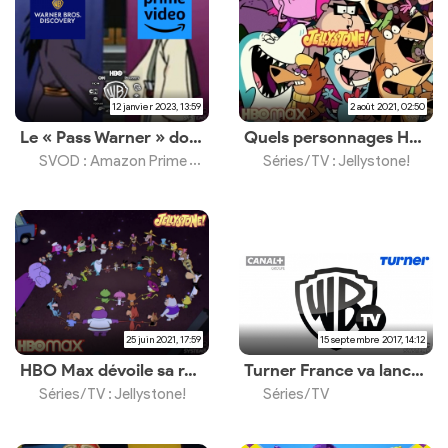
12 janvier 2023, 13:59
2 août 2021, 02:50
Le « Pass Warner » donnera accès à HBO et aux chaînes Warner Bros. Discovery
Quels personnages Hanna-Barbera apparaissent dans la série HBO Max ?
SVOD : Amazon Prime Vidéo
Séries/TV : Jellystone!
25 juin 2021, 17:59
15 septembre 2017, 14:12
HBO Max dévoile sa ré-imagination des personnages Hanna-Barbera
Turner France va lancer sa chaîne Warner TV dès le 9 novembre 2017
Séries/TV : Jellystone!
Séries/TV