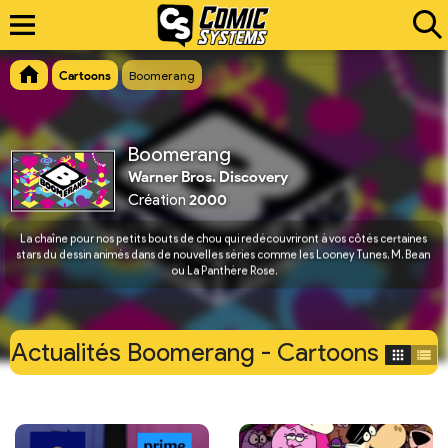
Cartoons
Boomerang
Boomerang
Warner Bros. Discovery
Création
2000
La chaîne pour nos petits bouts de chou qui redécouvriront à vos côtés certaines 
stars du dessin animés dans de nouvelles séries comme les Looney Tunes, M. Bean 
ou La Panthère Rose.
Actualités Boomerang - Cartoons